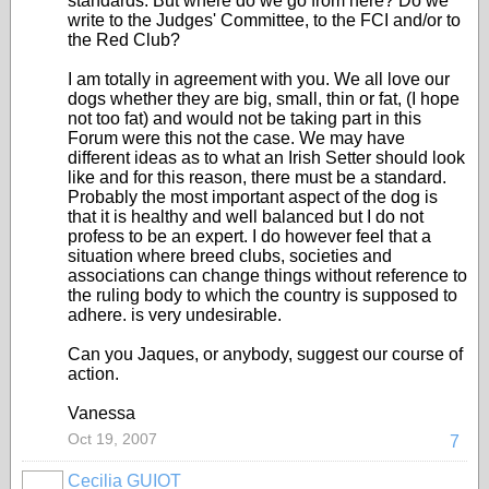
standards. But where do we go from here? Do we
write to the Judges' Committee, to the FCI and/or to
the Red Club?
I am totally in agreement with you. We all love our
dogs whether they are big, small, thin or fat, (I hope
not too fat) and would not be taking part in this
Forum were this not the case. We may have
different ideas as to what an Irish Setter should look
like and for this reason, there must be a standard.
Probably the most important aspect of the dog is
that it is healthy and well balanced but I do not
profess to be an expert. I do however feel that a
situation where breed clubs, societies and
associations can change things without reference to
the ruling body to which the country is supposed to
adhere. is very undesirable.
Can you Jaques, or anybody, suggest our course of
action.
Vanessa
Oct 19, 2007
7
Cecilia GUIOT